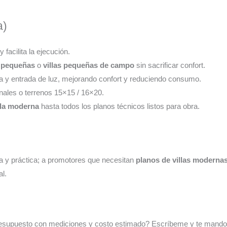
a)
facilita la ejecución.
s pequeñas
o
villas pequeñas de campo
sin sacrificar confort.
a y entrada de luz, mejorando confort y reduciendo consumo.
cinales o terrenos 15×15 / 16×20.
lla moderna
hasta todos los planos técnicos listos para obra.
 y práctica; a promotores que necesitan
planos de villas moderna
al.
 presupuesto con mediciones y costo estimado? Escríbeme y te mando