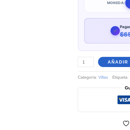
MONEDA:
Pagar
✓
$6
Villa
AÑADIR
moderna
15x15
Categoría:
Villas
Etiqueta:
—
Gu
Diseño
de
villa
de
3