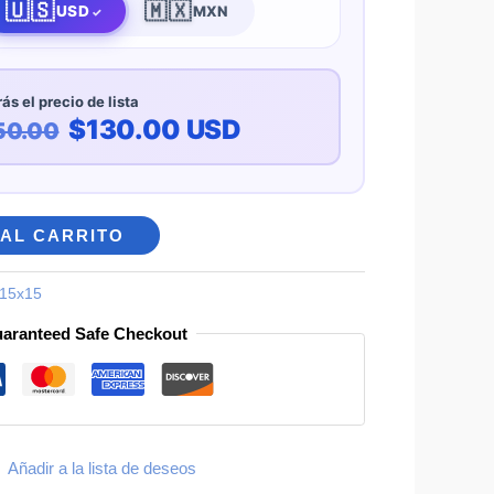
🇺🇸
🇲🇽
USD
MXN
ás el precio de lista
$130.00 USD
50.00
 AL CARRITO
15x15
aranteed Safe Checkout
Añadir a la lista de deseos