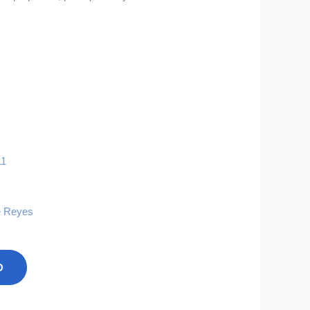
e Reyes
O