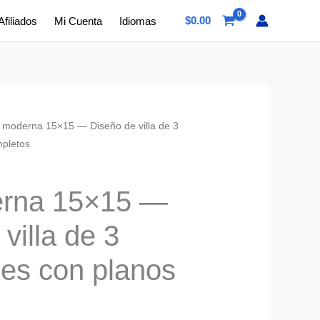
$
0.00
Afiliados
Mi Cuenta
Idiomas
la moderna 15×15 — Diseño de villa de 3
mpletos
erna 15×15 —
villa de 3
nes con planos
s