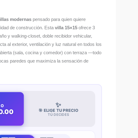
villas modernas
pensado para quien quiere
ilidad de construcción. Esta
villa 15×15
ofrece 3
ño y walking-closet, doble recibidor vehicular,
ta al exterior, ventilación y luz natural en todos los
abierta (sala, cocina y comedor) con terraza —todo
pocas paredes que maximiza la sensación de
✨
JO
🎯 ELIGE TU PRECIO
0.00
TÚ DECIDES