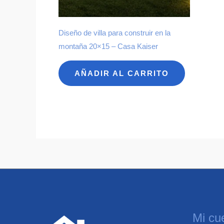
Diseño de villa para construir en la
montaña 20×15 – Casa Kaiser
AÑADIR AL CARRITO
Mi cu