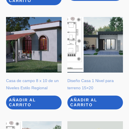
CARRITO
Casa de campo 8 x 10 de un
Diseño Casa 1 Nivel para
Niveles Estilo Regional
terreno 15×20
AÑADIR AL
AÑADIR AL
CARRITO
CARRITO