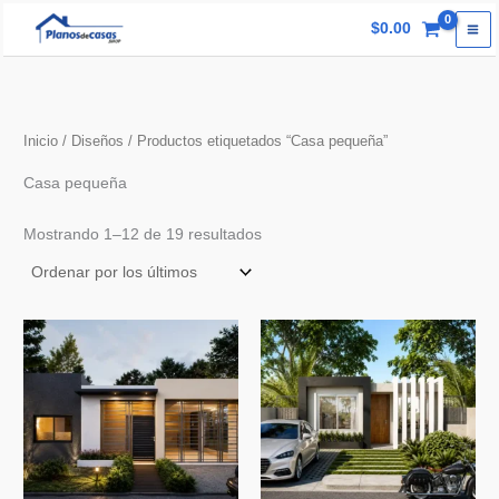
Ir
$
0.00
al
contenido
Inicio
/
Diseños
/ Productos etiquetados “Casa pequeña”
Casa pequeña
Ordenado
Mostrando 1–12 de 19 resultados
por
los
últimos