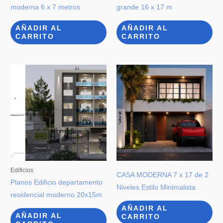
moderna 6 x 7 metros
grande 16 x 17 m
AÑADIR AL
AÑADIR AL
CARRITO
CARRITO
Edificios
CASA MODERNA 7 x 17 de 2
Planos Edificio departamento
Niveles Estilo Minimalista
residencial moderno 20x15m
AÑADIR AL
AÑADIR AL
CARRITO