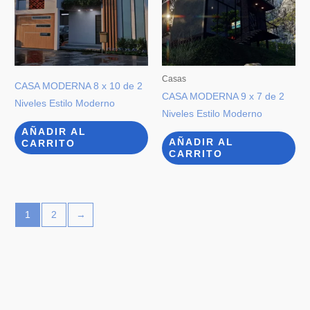
Casas
CASA MODERNA 8 x 10 de 2
CASA MODERNA 9 x 7 de 2
Niveles Estilo Moderno
Niveles Estilo Moderno
AÑADIR AL
AÑADIR AL
CARRITO
CARRITO
1
2
→