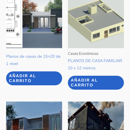
Casas Económicas
Planos de casas de 15×20 de
PLANOS DE CASA FAMILIAR
1 nivel
10 x 12 metros
AÑADIR AL
AÑADIR AL
CARRITO
CARRITO