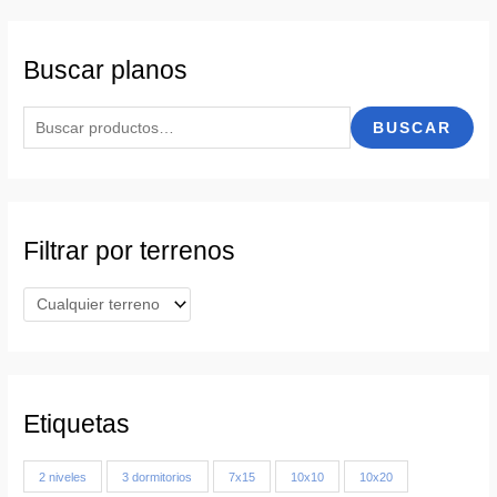
Buscar planos
B
BUSCAR
u
s
c
a
Filtrar por terrenos
r
p
o
r
:
Etiquetas
2 niveles
3 dormitorios
7x15
10x10
10x20