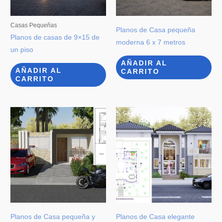
Casas Pequeñas
Planos de Casa pequeña
Planos de casas de 9×15 de
moderna 6 x 7 metros
un piso
AÑADIR AL
AÑADIR AL
CARRITO
CARRITO
Planos de Casa pequeña y
Planos de Casa elegante