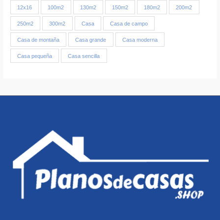
12x16
100m2
130m2
150m2
180m2
200m2
250m2
300m2
Casa
Casa de campo
Casa de montaña
Casa grande
Casa moderna
Casa pequeña
Casa sencilla