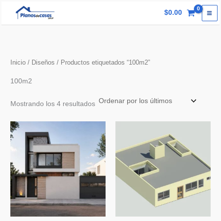
Ir
$
0.00
al
contenido
Inicio
/
Diseños
/ Productos etiquetados “100m2”
100m2
Ordenado
Mostrando los 4 resultados
por
los
últimos