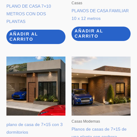
Casas
PLANO DE CASA 7×10
PLANOS DE CASA FAMILIAR
METROS CON DOS
10 x 12 metros
PLANTAS
AÑADIR AL
AÑADIR AL
CARRITO
CARRITO
Casas Modernas
plano de casa de 7×15 con 3
Planos de casas de 7×15 de
dormitorios
una planta con cochera