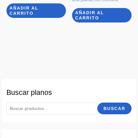
AÑADIR AL
AÑADIR AL
CARRITO
CARRITO
Buscar planos
B
BUSCAR
u
s
c