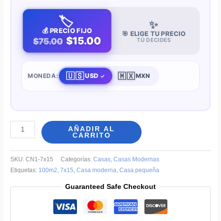
🏷️
✨
💰 PRECIO FIJO
🎯 ELIGE TU PRECIO
$15.00
$75.00
TÚ DECIDES
🇺🇸
🇲🇽
USD
MONEDA:
MXN
Planos
AÑADIR AL
CARRITO
de
casas
SKU:
CN1-7x15
Categorías:
Casas
,
Casas Modernas
de
Etiquetas:
100m2
,
7x15
,
Casa moderna
,
Casa pequeña
7x15
Guaranteed Safe Checkout
de
una
planta