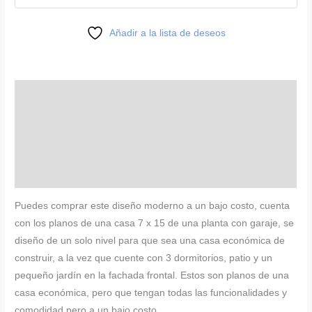
con
cochera
Añadir a la lista de deseos
cantidad
Descripción
Información adicional
Valoraciones (0)
Más productos
Puedes comprar este diseño moderno a un bajo costo, cuenta
con los
planos de una casa 7 x 15 de una planta con garaje, se
diseño de un solo nivel para que sea una casa económica de
construir, a la vez que cuente con 3 dormitorios, patio y un
pequeño jardín en la fachada frontal. Estos son planos de una
casa económica, pero que tengan todas las funcionalidades y
comodidad pero a un bajo costo.